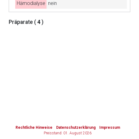
Hämodialyse
nein
Zurück zur rote-liste.de
Zur Seite
Präparate (
4
)
to-
top-
text
Rechtliche Hinweise
Datenschutzerklärung
Impressum
Preisstand: 01. August 2026