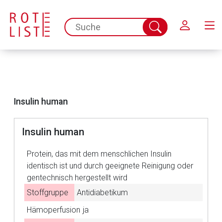
Schließen
spc.search.input.placeholder
Suche
abschicken
Insulin human
Insulin human
Aufruf einer externen Seite
Protein, das mit dem menschlichen Insulin
identisch ist und durch geeignete Reinigung oder
Der von Ihnen aufgerufene Link öffnet eine externe Web-
gentechnisch hergestellt wird
Seite. Für die Inhalte der externen Web-Seite ist deren
Stoffgruppe
Antidiabetikum
Betreiber verantwortlich. Ebenso gelten dort ggf. andere
Hämoperfusion
ja
Datenschutzbestimmungen.