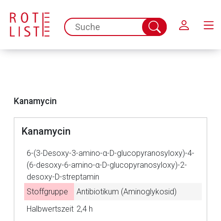
Schließen
spc.search.input.placeholder
Suche
abschicken
Kanamycin
Kanamycin
Aufruf einer externen Seite
6-(3-Desoxy-3-amino-α-D-glucopyranosyloxy)-4-
(6-desoxy-6-amino-α-D-glucopyranosyloxy)-2-
Der von Ihnen aufgerufene Link öffnet eine externe Web-
desoxy-D-streptamin
Seite. Für die Inhalte der externen Web-Seite ist deren
Stoffgruppe
Antibiotikum (Aminoglykosid)
Betreiber verantwortlich. Ebenso gelten dort ggf. andere
Halbwertszeit
2,4 h
Datenschutzbestimmungen.