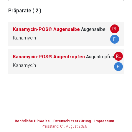
Präparate (
2
)
Zurück zur rote-liste.de
Zur Seite
RL
Kanamycin-POS® Augensalbe
Augensalbe
Kanamycin
FI
RL
Kanamycin-POS® Augentropfen
Augentropfen
Kanamycin
FI
to-
top-
text
Rechtliche Hinweise
Datenschutzerklärung
Impressum
Preisstand: 01. August 2026