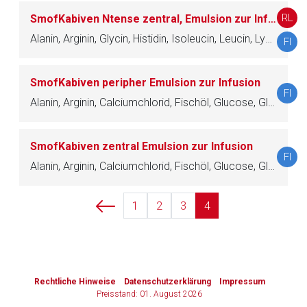
RL
SmofKabiven Ntense zentral, Emulsion zur Infusion
Zurück zur rote-liste.de
Zur Seite
Alanin, Arginin, Glycin, Histidin, Isoleucin, Leucin, Lysin, Methionin, Phenylalanin, Prolin, Serin, Taurin, Threonin, Tryptophan, Tyrosin, Valin, Calciumchlorid, Natriumglycerophosphat, Magnesiumsulfat, Kaliumchlorid, Natriumacetat, Zinksulfat, Glucose, Sojaöl, raffiniert, Triglyceride, mittelkettige, Olivenöl, raffiniert, Fischöl
FI
SmofKabiven peripher Emulsion zur Infusion
FI
Alanin, Arginin, Calciumchlorid, Fischöl, Glucose, Glycin, Histidin, Isoleucin, Kaliumchlorid, Leucin, Lysin, Magnesiumsulfat, Methionin, Natriumacetat, Natriumglycerophosphat, Olivenöl, raffiniert, Phenylalanin, Prolin, Serin, Sojaöl, raffiniert, Taurin, Threonin, Triglyceride, mittelkettige, Tryptophan, Tyrosin, Valin, Zinksulfat
SmofKabiven zentral Emulsion zur Infusion
FI
Alanin, Arginin, Calciumchlorid, Fischöl, Glucose, Glycin, Histidin, Isoleucin, Kaliumchlorid, Leucin, Lysin, Magnesiumsulfat, Methionin, Natriumacetat, Natriumglycerophosphat, Olivenöl, raffiniert, Phenylalanin, Prolin, Serin, Sojaöl, raffiniert, Taurin, Threonin, Triglyceride, mittelkettige, Tryptophan, Tyrosin, Valin, Zinksulfat
1
2
3
4
to-
top-
text
Rechtliche Hinweise
Datenschutzerklärung
Impressum
Preisstand: 01. August 2026