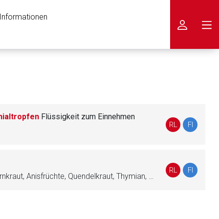
 Informationen
icken
ialtropfen
Flüssigkeit zum Einnehmen
RL
FI
RL
FI
Eibischwurzel, Bittersüß, Andornkraut, Anisfrüchte, Quendelkraut, Thymian, Drosera (HOM), Gerstenmalz-Extrakt, Cephaelis ipecacuanha (HOM), Pulsatilla (HOM)
nen Web-Seite ist deren