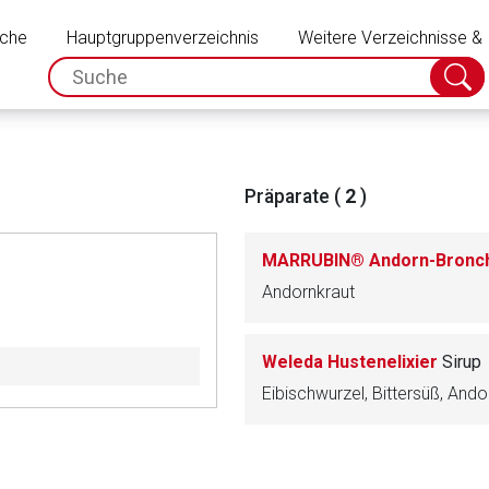
Schließen
uche
Hauptgruppenverzeichnis
Weitere Verzeichnisse &
spc.search.input.placeholder
Suche
absch
Präparate (
2
)
MARRUBIN® Andorn-Bronch
Andornkraut
Weleda Hustenelixier
Sirup
rnen Seite
ene Link öffnet eine externe Web-Seite. Für die Inhalte der exter