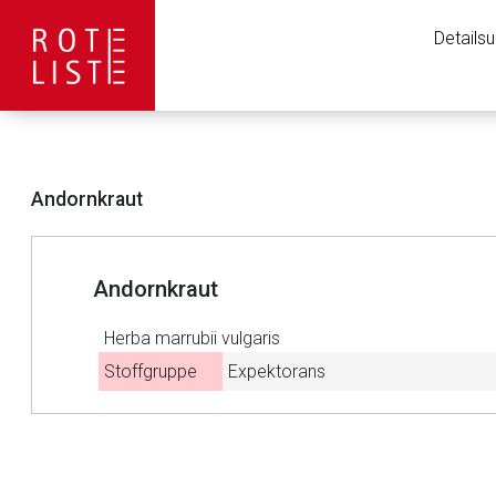
Details
Andornkraut
Andornkraut
Herba marrubii vulgaris
Stoffgruppe
Expektorans
Aufruf einer exte
to-
top-
Der von Ihnen aufgeruf