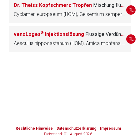
Dr. Theiss Kopfschmerz Tropfen
Mischung flüssiger Verdünnungen
RL
Zurück zur rote-liste.de
Zur Seite
Cyclamen europaeum (HOM), Gelsemium sempervirens (HOM), Melilotus officinalis (HOM), Nitroglycerinum (HOM), Paris quadrifolia (HOM)
®
venoLoges
Injektionslösung
Flüssige Verdünnung zur Injektion
RL
Aesculus hippocastanum (HOM), Arnica montana (HOM), Melilotus officinalis (HOM), Lachesis (HOM), Silybum marianum (HOM)
to-
top-
text
Rechtliche Hinweise
Datenschutzerklärung
Impressum
Preisstand: 01. August 2026