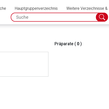
Schließen
uche
Hauptgruppenverzeichnis
Weitere Verzeichnisse &
spc.search.input.placeholder
Suche
absch
Präparate (
0
)
rnen Seite
ene Link öffnet eine externe Web-Seite. Für die Inhalte der exter