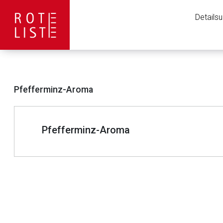
Details
Pfefferminz-Aroma
Pfefferminz-Aroma
to-
top-
text
Aufruf einer exte
Der von Ihnen aufgeruf