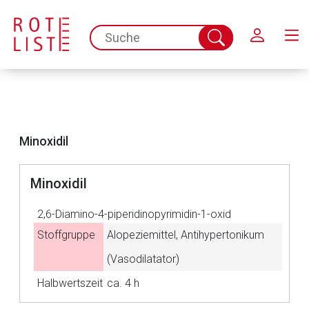
Schließen
spc.search.input.placeholder
Suche
abschicken
Minoxidil
Minoxidil
2,6-Diamino-4-piperidinopyrimidin-1-oxid
Stoffgruppe
Alopeziemittel, Antihypertonikum
(Vasodilatator)
Aufruf einer externen Seite
Halbwertszeit
ca. 4 h