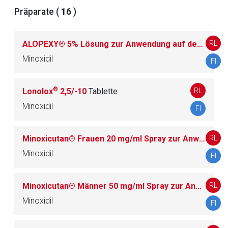
Der von Ihnen aufgerufene Link öffnet eine externe Web-
Präparate (
16
)
Seite. Für die Inhalte der externen Web-Seite ist deren
Betreiber verantwortlich. Ebenso gelten dort ggf. andere
RL
ALOPEXY® 5% Lösung zur Anwendung auf der Haut
L
Datenschutzbestimmungen.
Minoxidil
FI
Zurück zur rote-liste.de
Zur Seite
®
RL
Lonolox
2,5/-10
Tablette
Minoxidil
FI
RL
Minoxicutan® Frauen 20 mg/ml Spray zur Anwendung auf der Kopfhaut, Lösung
Minoxidil
FI
RL
Minoxicutan® Männer 50 mg/ml Spray zur Anwendung auf der Kopfhaut, Lösung
Minoxidil
FI