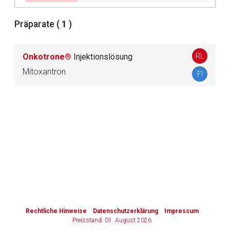
Zurück zur rote-liste.de
Zur Seite
Präparate (
1
)
RL
Onkotrone®
Injektionslösung
Mitoxantron
FI
to-
top-
text
Rechtliche Hinweise
Datenschutzerklärung
Impressum
Preisstand: 01. August 2026