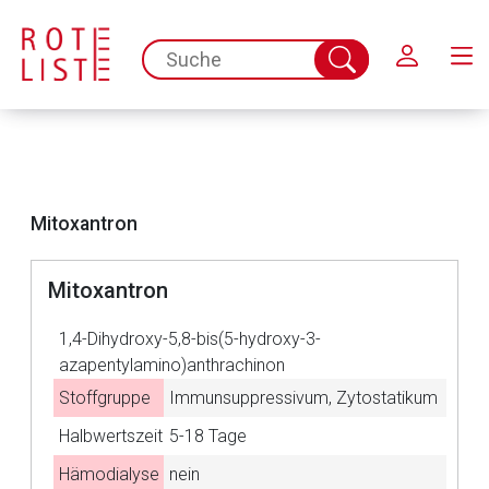
Schließen
spc.search.input.placeholder
Suche
abschicken
Mitoxantron
Mitoxantron
Aufruf einer externen Seite
1,4-Dihydroxy-5,8-bis(5-hydroxy-3-
azapentylamino)anthrachinon
Der von Ihnen aufgerufene Link öffnet eine externe Web-
Stoffgruppe
Immunsuppressivum, Zytostatikum
Seite. Für die Inhalte der externen Web-Seite ist deren
Halbwertszeit
5-18 Tage
Betreiber verantwortlich. Ebenso gelten dort ggf. andere
Datenschutzbestimmungen.
Hämodialyse
nein