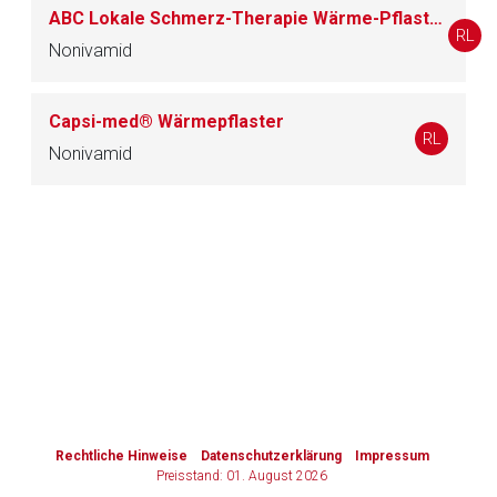
ABC Lokale Schmerz-Therapie Wärme-Pflaster mit Sensitiv-Vlies 9,85 mg Wirkstoffhaltiges Pflaster
RL
Nonivamid
Zurück zur rote-liste.de
Zur Seite
Capsi-med® Wärmepflaster
RL
Nonivamid
to-
top-
text
Rechtliche Hinweise
Datenschutzerklärung
Impressum
Preisstand: 01. August 2026