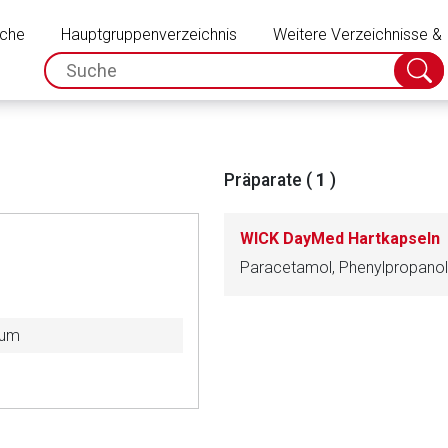
Schließen
uche
Hauptgruppenverzeichnis
Weitere Verzeichnisse &
spc.search.input.placeholder
Suche
absch
Präparate (
1
)
WICK DayMed Hartkapseln
Paracetamol, Phenylpropano
kum
rnen Seite
ene Link öffnet eine externe Web-Seite. Für die Inhalte der exter