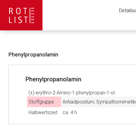
Details
Phenylpropanolamin
Phenylpropanolamin
(±)-erythro-2-Amino-1-phenylpropan-1-ol
Stoffgruppe
Antiadipositum, Sympathomimeti
Halbwertszeit
ca. 4 h
Aufruf einer exte
to-
top-
Der von Ihnen aufgeruf