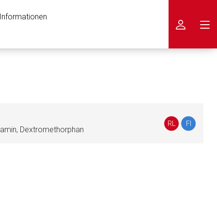
 Informationen
icken
RL
FI
lamin, Dextromethorphan
nen Web-Seite ist deren