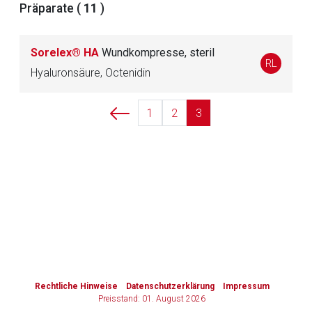
Präparate (
11
)
Zurück zur rote-liste.de
Zur Seite
Sorelex® HA
Wundkompresse, steril
RL
Hyaluronsäure, Octenidin
1
2
3
to-
top-
text
Rechtliche Hinweise
Datenschutzerklärung
Impressum
Preisstand: 01. August 2026