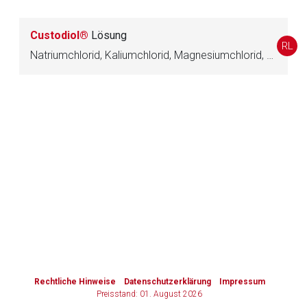
Zurück zur rote-liste.de
Zur Seite
Custodiol®
Lösung
RL
Natriumchlorid, Kaliumchlorid, Magnesiumchlorid, Histidin, Tryptophan, Mannitol, Calciumchlorid, 2-Oxoglutarsäure
to-
top-
text
Rechtliche Hinweise
Datenschutzerklärung
Impressum
Preisstand: 01. August 2026