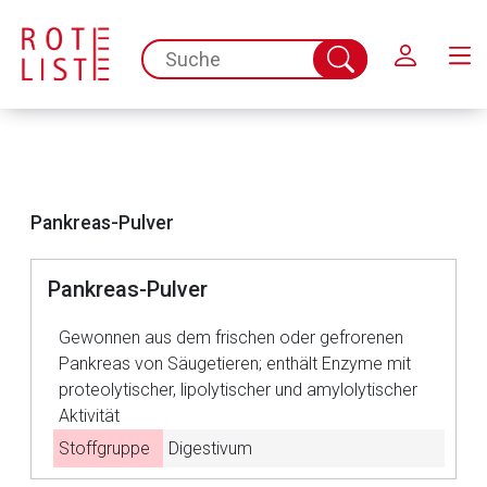
Schließen
spc.search.input.placeholder
Suche
abschicken
Pankreas-Pulver
Pankreas-Pulver
Gewonnen aus dem frischen oder gefrorenen
Pankreas von Säugetieren; enthält Enzyme mit
proteolytischer, lipolytischer und amylolytischer
Aktivität
Aufruf einer externen Seite
Stoffgruppe
Digestivum