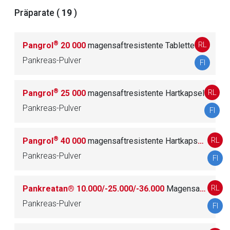
Der von Ihnen aufgerufene Link öffnet eine externe Web-
Präparate (
19
)
Seite. Für die Inhalte der externen Web-Seite ist deren
Betreiber verantwortlich. Ebenso gelten dort ggf. andere
®
RL
Pangrol
20 000
magensaftresistente Tablette
Datenschutzbestimmungen.
Pankreas-Pulver
FI
Zurück zur rote-liste.de
Zur Seite
®
RL
Pangrol
25 000
magensaftresistente Hartkapsel
Pankreas-Pulver
FI
®
RL
Pangrol
40 000
magensaftresistente Hartkapseln
Pankreas-Pulver
FI
RL
Pankreatan® 10.000/-25.000/-36.000
Magensaftresistente Hartkapseln
Pankreas-Pulver
FI