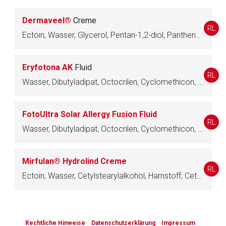
Dermaveel®
Creme
RL
Zurück zur rote-liste.de
Zur Seite
Ectoin, Wasser, Glycerol, Pentan-1,2-diol, Panthenol, Caprylglycol, Hyetellose, Triglyceride, mittelkettige, Jojobaöl, Squalan, alpha-Tocopherol, Olivenöl, nativ, Pflanzenöl, Sheabutter, Vanille, Ethanol, vergällt, Carbomer, Rhizobian Gummi, Haselrinde-Extrakt, Phosphatidylcholin, Alkohole, aliphatische, Palmitinsäure, Ceramide 3
Eryfotona AK
Fluid
RL
Wasser, Dibutyladipat, Octocrilen, Cyclomethicon, Dioctylcarbonat, Ethanol, vergällt, Titandioxid, Avobenzon, Cyclohexasiloxan, Bemotrizinol, Butandiol, Macrogol-30-dipolyhydroxystearat, Nylon, Dimeticon, Dimeticon, pegyliert, Natriumchlorid, Phenoxyethanol, Siliciumdioxid, hochdispers, Disteardimoniumhectorit, alpha-Tocopherolacetat, Glycerolstearat, Parfüm, Bisabolol, Edetinsäure, Ethylhexylglycerol, Panthenol, Macrogol, alpha-Tocopherol, Phosphatidylcholin, Plankton-Extrakt, Palmitoylascorbinsäure, Ascorbinsäure, Citronensäure
FotoUltra Solar Allergy Fusion Fluid
RL
Wasser, Dibutyladipat, Octocrilen, Cyclomethicon, Dioctylcarbonat, Ethanol, vergällt, Titandioxid, Avobenzon, Cyclohexasiloxan, Bemotrizinol, Butandiol, Macrogol-30-dipolyhydroxystearat, Nylon, Dimeticon, pegyliert, Ectoin, Natriumchlorid, Phenoxyethanol, Siliciumdioxid, hochdispers, Disteardimoniumhectorit, alpha-Tocopherolacetat, Glycerolstearat, Dimeticon, Parfüm, Bisabolol, Edetinsäure, Ethylhexylglycerol, Panthenol, Macrogol, alpha-Tocopherol, Palmitoylascorbinsäure, Ascorbinsäure, Citronensäure
Mirfulan® Hydrolind Creme
RL
Ectoin, Wasser, Cetylstearylalkohol, Harnstoff, Cetylstearylisononanoat, Glycerol, Jojobaöl, Polydecen, Pentan-1,2-diol, Hydroxyethylharnstoff, Panthenol, Cetylstearylglucosid, Phosphatidylcholin, Allantoin, Xanthangummi, Ethylhexylglycerol, Natriumlactat, Natriumcetylstearylsulfat, Triacetin
to-
top-
Rechtliche Hinweise
Datenschutzerklärung
Impressum
text