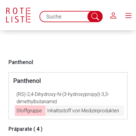
Schließen
spc.search.input.placeholder
Suche
abschicken
Panthenol
Panthenol
(RS)-2,4-Dihydroxy-N-(3-hydroxypropyl)-3,3-
Aufruf einer externen Seite
dimethylbutanamid
Stoffgruppe
Inhaltsstoff von Medizinprodukten
Der von Ihnen aufgerufene Link öffnet eine externe Web-
Seite. Für die Inhalte der externen Web-Seite ist deren
Betreiber verantwortlich. Ebenso gelten dort ggf. andere
Präparate (
4
)
Datenschutzbestimmungen.