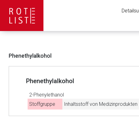
Details
Phenethylalkohol
Phenethylalkohol
2-Phenylethanol
Stoffgruppe
Inhaltsstoff von Medizinprodukten
Aufruf einer exte
to-
top-
text
Der von Ihnen aufgeruf