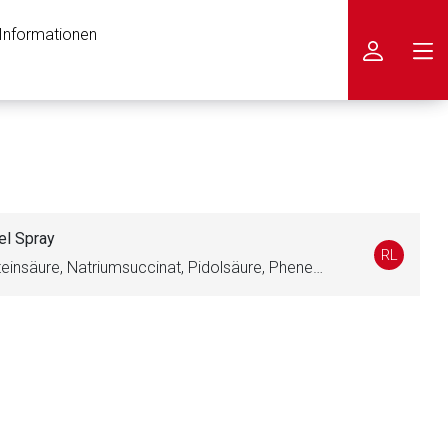
 Informationen
icken
el Spray
RL
Wasser, Hypromellose, Bernsteinsäure, Natriumsuccinat, Pidolsäure, Phenethylalkohol, Edetinsäure, Zinkacetat, Polysorbat, Levomenthol, Campher, Cineol, Saccharin
nen Web-Seite ist deren