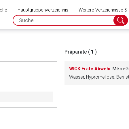
Schließen
uche
Hauptgruppenverzeichnis
Weitere Verzeichnisse &
spc.search.input.placeholder
Suche
absch
Präparate (
1
)
WICK Erste Abwehr
Mikro-G
rnen Seite
ene Link öffnet eine externe Web-Seite. Für die Inhalte der exter