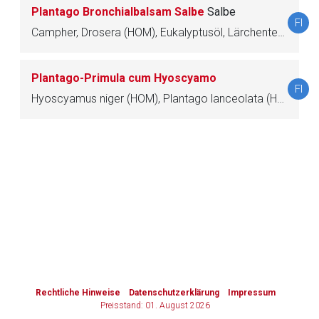
Plantago Bronchialbalsam Salbe
Salbe
FI
Zurück zur rote-liste.de
Zur Seite
Campher, Drosera (HOM), Eukalyptusöl, Lärchenterpentin, Petasites hybridus (HOM), Plantago lanceolata (HOM), Thymianöl, Wachs, gelbes
Plantago-Primula cum Hyoscyamo
FI
Hyoscyamus niger (HOM), Plantago lanceolata (HOM), Primula veris (HOM)
to-
top-
text
Rechtliche Hinweise
Datenschutzerklärung
Impressum
Preisstand: 01. August 2026