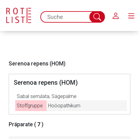
Schließen
spc.search.input.placeholder
Suche
abschicken
Serenoa repens (HOM)
Serenoa repens (HOM)
Sabal serrulata, Sägepalme
Stoffgruppe
Hoöopathikum
Aufruf einer externen Seite
Präparate (
7
)
Der von Ihnen aufgerufene Link öffnet eine externe Web-