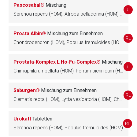
Seite. Für die Inhalte der externen Web-Seite ist deren
Pascosabal®
Mischung
RL
Betreiber verantwortlich. Ebenso gelten dort ggf. andere
Serenoa repens (HOM), Atropa belladonna (HOM), Citrullus colocynthis (HOM), Hydrangea (HOM)
Datenschutzbestimmungen.
Prosta Albin®
Mischung zum Einnehmen
Zurück zur rote-liste.de
Zur Seite
RL
Chondrodendron (HOM), Populus tremuloides (HOM), Serenoa repens (HOM)
Prostata-Komplex L Ho-Fu-Complex®
Mischung
RL
Chimaphila umbellata (HOM), Ferrum picrinicum (HOM), Magnesium carbonicum (HOM), Serenoa repens (HOM), Delphinium staphisagria (HOM)
Saburgen®
Mischung zum Einnehmen
RL
Clematis recta (HOM), Lytta vesicatoria (HOM), Chondrodendron (HOM), Populus tremuloides (HOM), Serenoa repens (HOM)
Urokatt
Tabletten
RL
Serenoa repens (HOM), Populus tremuloides (HOM)