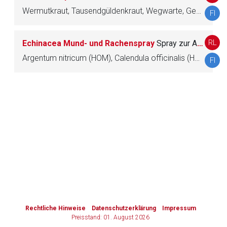
Wermutkraut, Tausendgüldenkraut, Wegwarte, Gentiana lutea (HOM), Juniperus communis (HOM), Achillea millefolium (HOM), Meisterwurzwurzel, Salvia (HOM), Taraxacum officinale (HOM)
FI
Zurück zur rote-liste.de
Zur Seite
RL
Echinacea Mund- und Rachenspray
Spray zur Anwendung in der Mundhöhle
Argentum nitricum (HOM), Calendula officinalis (HOM), Echinacea pallida, Eucalyptus globulus (HOM), Gingiva (HOM), Salvia (HOM), Tonsillae palatinae (HOM)
FI
to-
top-
text
Rechtliche Hinweise
Datenschutzerklärung
Impressum
Preisstand: 01. August 2026