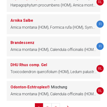
RL
Harpagophytum procumbens (HOM), Arnica montana (HOM), Hypericum perforatum (HOM), Bryonia (HOM), Symphytum officinale (HOM), Calcium phosphoricum (HOM), Acidum silicicum (HOM), Valeriana officinalis (HOM)
Betreiber verantwortlich. Ebenso gelten dort ggf. andere
Datenschutzbestimmungen.
Arnika Salbe
FI
Zurück zur rote-liste.de
Zur Seite
Arnica montana (HOM), Formica rufa (HOM), Symphytum officinale (HOM)
Brandessenz
FI
Arnica montana (HOM), Calendula officinalis (HOM), Lytta vesicatoria (HOM), Symphytum officinale (HOM), Thuja occidentalis (HOM), Urtica (HOM)
DHU Rhus comp. Gel
RL
Toxicodendron quercifolium (HOM), Ledum palustre (HOM), Symphytum officinale (HOM)
Odonton-Echtroplex®
Mischung
RL
Arnica montana (HOM), Calendula officinalis (HOM), Delphinium staphisagria (HOM), Echinacea purpurea (HOM), Hepar sulfuris (HOM), Kalium bichromicum (HOM), Kalium sulfuricum (HOM), Symphytum officinale (HOM)