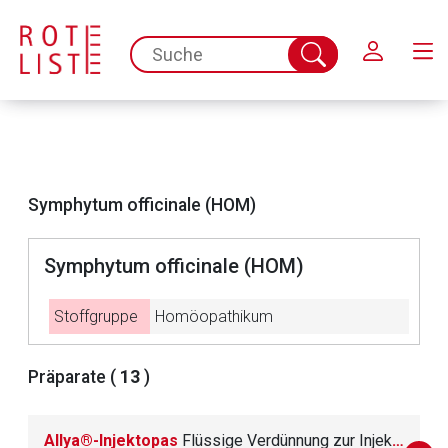
Schließen
spc.search.input.placeholder
Suche
abschicken
Symphytum officinale (HOM)
Symphytum officinale (HOM)
Stoffgruppe
Homöopathikum
Aufruf einer externen Seite
Präparate (
13
)
Der von Ihnen aufgerufene Link öffnet eine externe Web-
Allya®-Injektopas
Flüssige Verdünnung zur Injektion
Seite. Für die Inhalte der externen Web-Seite ist deren