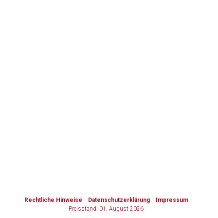
to-
top-
Zurück zur rote-liste.de
Zur Seite
text
Rechtliche Hinweise
Datenschutzerklärung
Impressum
Preisstand: 01. August 2026