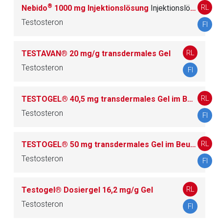
Seite. Für die Inhalte der externen Web-Seite ist deren
®
RL
Nebido
1000 mg Injektionslösung
In­jektionslösung
Betreiber verantwortlich. Ebenso gelten dort ggf. andere
Testosteron
FI
Datenschutzbestimmungen.
RL
TESTAVAN® 20 mg/g transdermales Gel
Zurück zur rote-liste.de
Zur Seite
Testosteron
FI
RL
TESTOGEL® 40,5 mg transdermales Gel im Beutel
Testosteron
FI
RL
TESTOGEL® 50 mg transdermales Gel im Beutel
Testosteron
FI
RL
Testogel® Dosiergel 16,2 mg/g Gel
Testosteron
FI