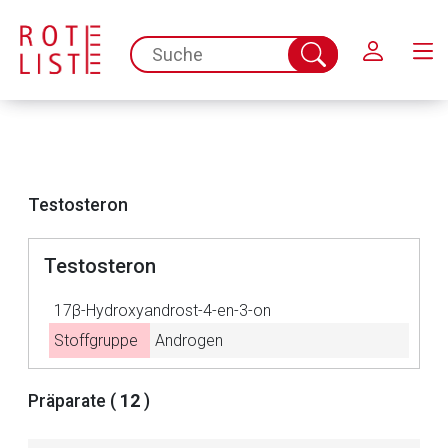
Schließen
spc.search.input.placeholder
Suche
abschicken
Testosteron
Testosteron
17β-Hydroxyandrost-4-en-3-on
Stoffgruppe
Androgen
Aufruf einer externen Seite
Präparate (
12
)
Der von Ihnen aufgerufene Link öffnet eine externe Web-