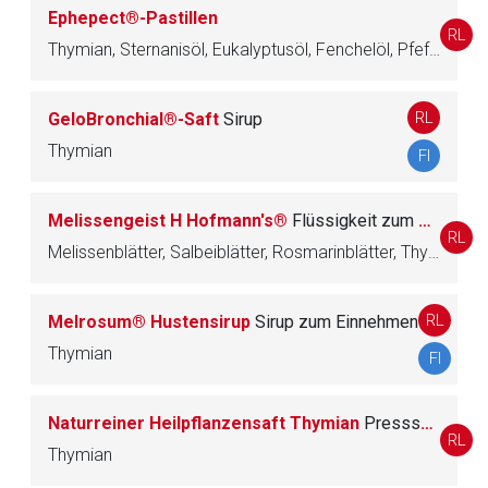
Seite. Für die Inhalte der externen Web-Seite ist deren
Ephepect®-Pastillen
RL
Betreiber verantwortlich. Ebenso gelten dort ggf. andere
Thymian, Sternanisöl, Eukalyptusöl, Fenchelöl, Pfefferminzöl, Ammoniumchlorid
Datenschutzbestimmungen.
RL
GeloBronchial®-Saft
Sirup
Zurück zur rote-liste.de
Zur Seite
Thymian
FI
Melissengeist H Hofmann's®
Flüssigkeit zum Einnehmen und zur Anwendung auf der Haut
RL
Melissenblätter, Salbeiblätter, Rosmarinblätter, Thymian, Angelikawurzel, Muskatnuss, Zimtrinde, Gewürznelke, Citronenöl, Levomenthol, Citronellöl, Nelkenöl, Zimtöl
RL
Melrosum® Hustensirup
Sirup zum Einnehmen
Thymian
FI
Naturreiner Heilpflanzensaft Thymian
Presssaft
RL
Thymian