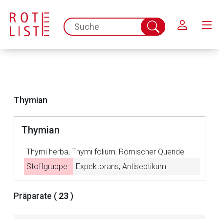
Schließen
spc.search.input.placeholder
Suche
abschicken
Thymian
Thymian
Thymi herba, Thymi folium, Römischer Quendel
Stoffgruppe
Expektorans, Antiseptikum
Aufruf einer externen Seite
Präparate (
23
)
Der von Ihnen aufgerufene Link öffnet eine externe Web-