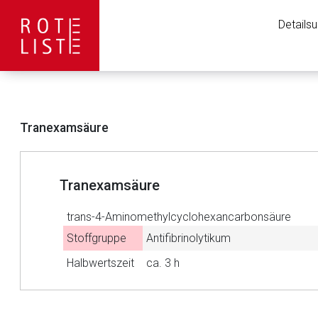
Details
Tranexamsäure
Tranexamsäure
trans-4-Aminomethylcyclohexancarbonsäure
Stoffgruppe
Antifibrinolytikum
Halbwertszeit
ca. 3 h
Aufruf einer exte
Der von Ihnen aufgeruf