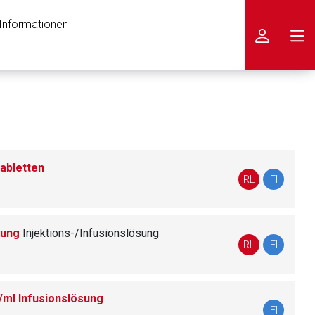
 Informationen
icken
abletten
RL
FI
ösung
Injektions-/Infusionslösung
RL
FI
ml Infusionslösung
FI
nen Web-Seite ist deren