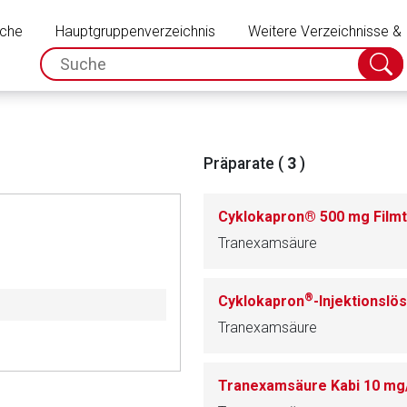
Schließen
uche
Hauptgruppenverzeichnis
Weitere Verzeichnisse &
spc.search.input.placeholder
Suche
absch
Präparate (
3
)
Cyklokapron® 500 mg Filmt
Tranexamsäure
®
Cyklokapron
-Injektionsl
Tranexamsäure
rnen Seite
Tranexamsäure Kabi 10 mg/
ene Link öffnet eine externe Web-Seite. Für die Inhalte der exter