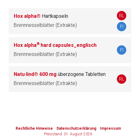
Zurück zur rote-liste.de
Zur Seite
RL
Hox alpha®
Hartkapseln
Brennnesselblätter (Extrakte)
FI
®
Hox alpha
hard capsules_englisch
FI
Brennnesselblätter (Extrakte)
Natu·lind® 600 mg
überzogene Tabletten
RL
Brennnesselblätter (Extrakte)
to-
top-
text
Rechtliche Hinweise
Datenschutzerklärung
Impressum
Preisstand: 01. August 2026