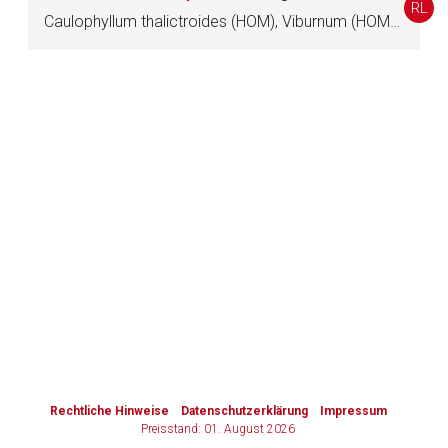
RL
Caulophyllum thalictroides (HOM), Viburnum (HOM), Citrullus colocynthis (HOM), Pulsatilla (HOM)
Zurück zur rote-liste.de
Zur Seite
to-
top-
text
Rechtliche Hinweise
Datenschutzerklärung
Impressum
Preisstand: 01. August 2026