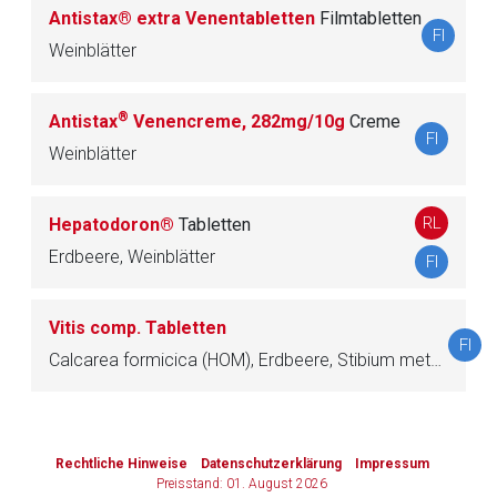
Antistax® extra Venentabletten
Filmtabletten
FI
Weinblätter
Zurück zur rote-liste.de
Zur Seite
®
Antistax
Venencreme, 282mg/10g
Creme
FI
Weinblätter
RL
Hepatodoron®
Tabletten
Erdbeere, Weinblätter
FI
Vitis comp. Tabletten
FI
Calcarea formicica (HOM), Erdbeere, Stibium metallicum (HOM), Weinblätter
to-
top-
Rechtliche Hinweise
Datenschutzerklärung
Impressum
text
Preisstand: 01. August 2026