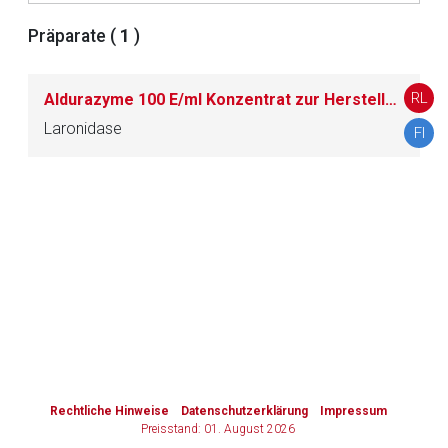
Präparate (
1
)
Zurück zur rote-liste.de
Zur Seite
RL
Aldurazyme 100 E/ml Konzentrat zur Herstellung einer Infusionslösung
Laronidase
FI
to-
top-
text
Rechtliche Hinweise
Datenschutzerklärung
Impressum
Preisstand: 01. August 2026