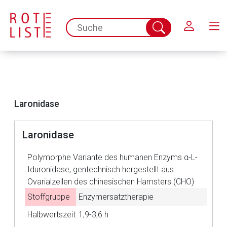
Schließen
spc.search.input.placeholder
Suche
abschicken
Laronidase
Laronidase
Aufruf einer externen Seite
Polymorphe Variante des humanen Enzyms α-L-
Iduronidase, gentechnisch hergestellt aus
Der von Ihnen aufgerufene Link öffnet eine externe Web-
Ovarialzellen des chinesischen Hamsters (CHO)
Seite. Für die Inhalte der externen Web-Seite ist deren
Stoffgruppe
Enzymersatztherapie
Betreiber verantwortlich. Ebenso gelten dort ggf. andere
Halbwertszeit
1,9-3,6 h
Datenschutzbestimmungen.