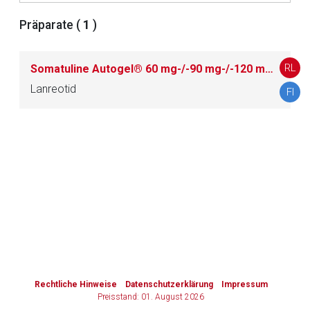
Präparate (
1
)
Zurück zur rote-liste.de
Zur Seite
RL
Somatuline Autogel® 60 mg-/-90 mg-/-120 mg-Injektionslösung in einer Fertigspritze
Lanreotid
FI
to-
top-
text
Rechtliche Hinweise
Datenschutzerklärung
Impressum
Preisstand: 01. August 2026