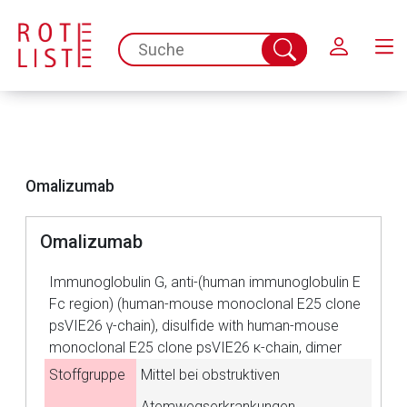
Schließen
spc.search.input.placeholder
Suche
abschicken
Omalizumab
Omalizumab
Immunoglobulin G, anti-(human immunoglobulin E
Fc region) (human-mouse monoclonal E25 clone
psVIE26 γ-chain), disulfide with human-mouse
Aufruf einer externen Seite
monoclonal E25 clone psVIE26 κ-chain, dimer
Stoffgruppe
Mittel bei obstruktiven
Der von Ihnen aufgerufene Link öffnet eine externe Web-
Atemwegserkrankungen