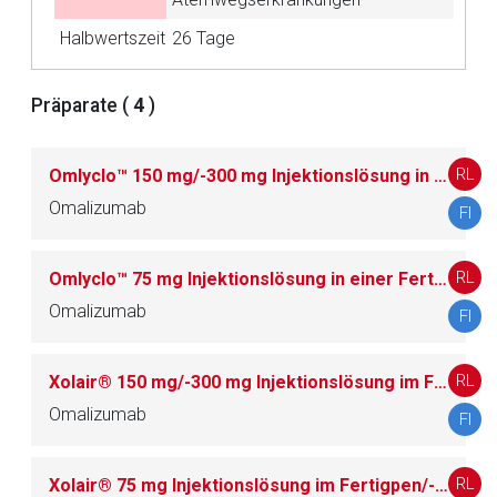
Seite. Für die Inhalte der externen Web-Seite ist deren
Betreiber verantwortlich. Ebenso gelten dort ggf. andere
Halbwertszeit
26 Tage
Datenschutzbestimmungen.
Präparate (
4
)
Zurück zur rote-liste.de
Zur Seite
RL
Omlyclo™ 150 mg/-300 mg Injektionslösung in einer Fertigspritze/-im Fertigpen
Omalizumab
FI
RL
Omlyclo™ 75 mg Injektionslösung in einer Fertigspritze/-im Fertigpen
Omalizumab
FI
RL
Xolair® 150 mg/-300 mg Injektionslösung im Fertigpen/-in einer Fertigspritze
Omalizumab
FI
RL
Xolair® 75 mg Injektionslösung im Fertigpen/-in einer Fertigspritze