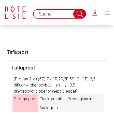
Schließen
spc.search.input.placeholder
Suche
abschicken
Tafluprost
Tafluprost
(Propan-2-yl)[(5Z)-7-{(1R,2R,3R,5S)-2-[(1E)-3,3-
difluor-4-phenoxybut-1-en-1-yl]-3,5-
Aufruf einer externen Seite
dihydroxycyclopentyl}hept-5-enoat]
Stoffgruppe
Glaukommittel (Prostaglandin-
Der von Ihnen aufgerufene Link öffnet eine externe Web-
Analogon)
Seite. Für die Inhalte der externen Web-Seite ist deren