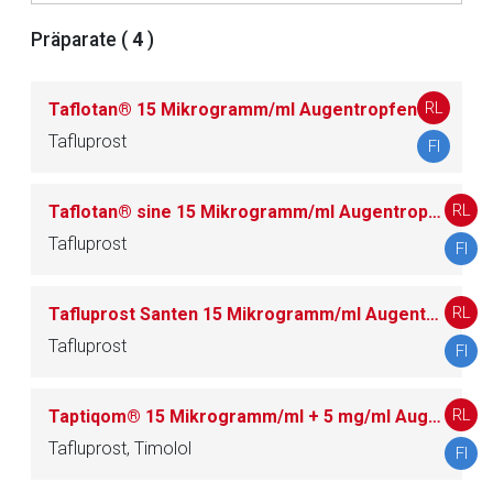
Betreiber verantwortlich. Ebenso gelten dort ggf. andere
Datenschutzbestimmungen.
Präparate (
4
)
Zurück zur rote-liste.de
Zur Seite
RL
Taflotan® 15 Mikrogramm/ml Augentropfen
Tafluprost
FI
RL
Taflotan® sine 15 Mikrogramm/ml Augentropfen im Einzeldosisbehältnis
Tafluprost
FI
RL
Tafluprost Santen 15 Mikrogramm/ml Augentropfen, Lösung im Einzeldosisbehältnis
Tafluprost
FI
RL
Taptiqom® 15 Mikrogramm/ml + 5 mg/ml Augentropfen, Lösung im Einzeldosisbehältnis
Tafluprost, Timolol
FI