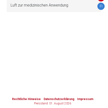
Luft zur medizinischen Anwendung
FI
Zurück zur rote-liste.de
Zur Seite
to-
top-
text
Rechtliche Hinweise
Datenschutzerklärung
Impressum
Preisstand: 01. August 2026