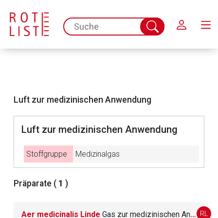
Schließen
spc.search.input.placeholder
Suche
abschicken
Luft zur medizinischen Anwendung
Luft zur medizinischen Anwendung
Aufruf einer externen Seite
Stoffgruppe
Medizinalgas
Der von Ihnen aufgerufene Link öffnet eine externe Web-
Präparate (
1
)
Seite. Für die Inhalte der externen Web-Seite ist deren
Betreiber verantwortlich. Ebenso gelten dort ggf. andere
Datenschutzbestimmungen.
RL
Aer medicinalis Linde
Gas zur medizinischen Anwendung, druckverdichtet