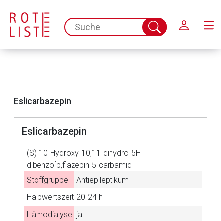
Schließen
spc.search.input.placeholder
Suche
abschicken
Eslicarbazepin
Eslicarbazepin
(S)-10-Hydroxy-10,11-dihydro-5H-
dibenzo[b,f]azepin-5-carbamid
Aufruf einer externen Seite
Stoffgruppe
Antiepileptikum
Halbwertszeit
20-24 h
Der von Ihnen aufgerufene Link öffnet eine externe Web-
Seite. Für die Inhalte der externen Web-Seite ist deren
Hämodialyse
ja