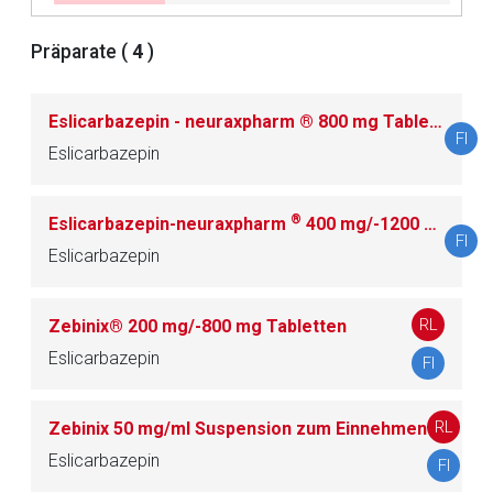
Betreiber verantwortlich. Ebenso gelten dort ggf. andere
Datenschutzbestimmungen.
Präparate (
4
)
Zurück zur rote-liste.de
Zur Seite
Eslicarbazepin - neuraxpharm ® 800 mg Tabletten
FI
Eslicarbazepin
®
Eslicarbazepin-neuraxpharm
400 mg/-1200 mg Tabletten
FI
Eslicarbazepin
RL
Zebinix® 200 mg/-800 mg Tabletten
Eslicarbazepin
FI
RL
Zebinix 50 mg/ml Suspension zum Einnehmen
Eslicarbazepin
FI