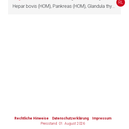
RL
Hepar bovis (HOM), Pankreas (HOM), Glandula thymi (HOM), Lien (HOM), Cor bovis (HOM), Ren (HOM), Aorta bovis tota (HOM), Glandula suprarenalis (HOM), Mucosa (HOM), Amnion bovis (HOM), Testes (HOM), Thyreoidinum (HOM), Diencephalon (HOM)
Zurück zur rote-liste.de
Zur Seite
to-
top-
text
Rechtliche Hinweise
Datenschutzerklärung
Impressum
Preisstand: 01. August 2026