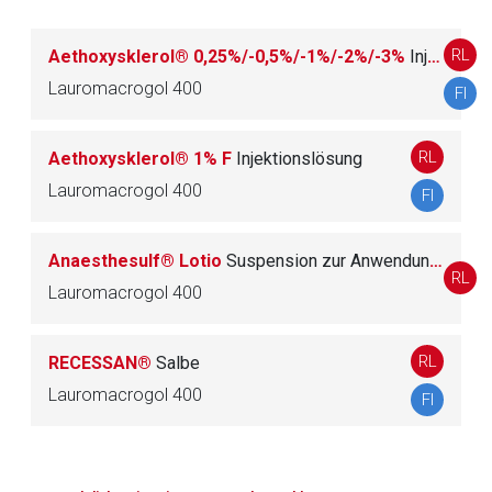
Datenschutzbestimmungen.
RL
Aethoxysklerol® 0,25%/-0,5%/-1%/-2%/-3%
Injektionslösung
Zurück zur rote-liste.de
Zur Seite
Lauromacrogol 400
FI
RL
Aethoxysklerol® 1% F
Injektionslösung
Lauromacrogol 400
FI
Anaesthesulf® Lotio
Suspension zur Anwendung auf der Haut
RL
Lauromacrogol 400
RL
RECESSAN®
Salbe
Lauromacrogol 400
FI
to-
top-