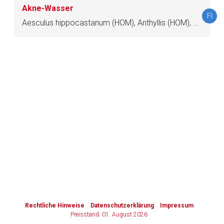
Akne-Wasser
FI
Zurück zur rote-liste.de
Zur Seite
Aesculus hippocastanum (HOM), Anthyllis (HOM), Bellis perennis (HOM), Calendula officinalis (HOM), Cutis (HOM), Echinacea (HOM), Funiculus umbilicalis (HOM), Placenta (HOM), Ren (HOM), Tropaeolum (HOM)
to-
top-
text
Rechtliche Hinweise
Datenschutzerklärung
Impressum
Preisstand: 01. August 2026