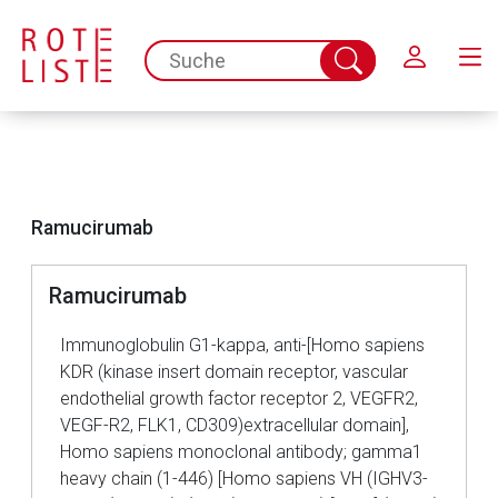
Schließen
spc.search.input.placeholder
Suche
abschicken
Ramucirumab
Ramucirumab
Immunoglobulin G1-kappa, anti-[Homo sapiens
KDR (kinase insert domain receptor, vascular
Aufruf einer externen Seite
endothelial growth factor receptor 2, VEGFR2,
VEGF-R2, FLK1, CD309)extracellular domain],
Homo sapiens monoclonal antibody; gamma1
Der von Ihnen aufgerufene Link öffnet eine externe Web-
heavy chain (1-446) [Homo sapiens VH (IGHV3-
Seite. Für die Inhalte der externen Web-Seite ist deren