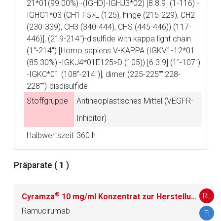
21*01(99.00%) -(IGHD)-IGHJ3*02) [8.8.9] (1-116) -
Betreiber verantwortlich. Ebenso gelten dort ggf. andere
IGHG1*03 (CH1 F5>L (125), hinge (215-229), CH2
Datenschutzbestimmungen.
(230-339), CH3 (340-444), CHS (445-446)) (117-
446)], (219-214'')-disulfide with kappa light chain
Zurück zur rote-liste.de
Zur Seite
(1''-214'') [Homo sapiens V-KAPPA (IGKV1-12*01
(85.30%) -IGKJ4*01E125>D (105)) [6.3.9] (1''-107'')
-IGKC*01 (108''-214'')]; dimer (225-225'''':228-
228'''')-bisdisulfide
Stoffgruppe
Antineoplastisches Mittel (VEGFR-
Inhibitor)
Halbwertszeit
360 h
Präparate (
1
)
®
RL
Cyramza
10 mg/ml Konzentrat zur Herstellung einer Infusionslösung
Ramucirumab
FI