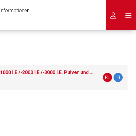
 Informationen
icken
ALPROLIX 250 I.E./-500 I.E./-1000 I.E./-2000 I.E./-3000 I.E. Pulver und Lösungsmittel zur Herstellung einer Injektionslösung
RL
FI
nen Web-Seite ist deren