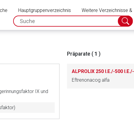
Schließen
uche
Hauptgruppenverzeichnis
Weitere Verzeichnisse &
spc.search.input.placeholder
Suche
absch
Präparate (
1
)
Eftrenonacog alfa
erinnungsfaktor IX und
faktor)
rnen Seite
ene Link öffnet eine externe Web-Seite. Für die Inhalte der exter