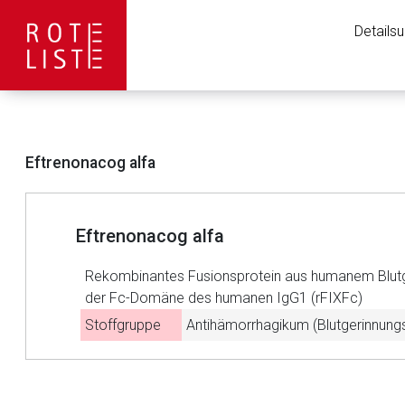
Details
Eftrenonacog alfa
Eftrenonacog alfa
Rekombinantes Fusionsprotein aus humanem Blutg
der Fc-Domäne des humanen IgG1 (rFIXFc)
Stoffgruppe
Antihämorrhagikum (Blutgerinnungs
Aufruf einer exte
to-
top-
Der von Ihnen aufgeruf