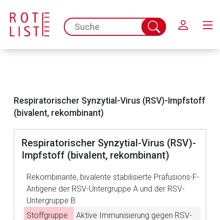
Schließen
spc.search.input.placeholder
Suche
abschicken
Respiratorischer Synzytial-Virus (RSV)-Impfstoff
(bivalent, rekombinant)
Respiratorischer Synzytial-Virus (RSV)-
Aufruf einer externen Seite
Impfstoff (bivalent, rekombinant)
Der von Ihnen aufgerufene Link öffnet eine externe Web-
Rekombinante, bivalente stabilisierte Präfusions-F-
Seite. Für die Inhalte der externen Web-Seite ist deren
Antigene der RSV-Untergruppe A und der RSV-
Betreiber verantwortlich. Ebenso gelten dort ggf. andere
Untergruppe B
Datenschutzbestimmungen.
Stoffgruppe
Aktive Immunisierung gegen RSV-