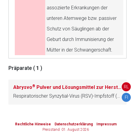
assoziierte Erkrankungen der
Zurück zur rote-liste.de
Zur Seite
unteren Atemwege bzw. passiver
Schutz von Säuglingen ab der
Geburt durch Immunisierung der
Mütter in der Schwangerschaft.
Präparate (
1
)
®
RL
Abrysvo
Pulver und Lösungsmittel zur Herstellung einer Injektionslösung
Respiratorischer Synzytial-Virus (RSV)-Impfstoff (bivalent, rekombinant)
FI
to-
top-
Rechtliche Hinweise
Datenschutzerklärung
Impressum
text
Preisstand: 01. August 2026