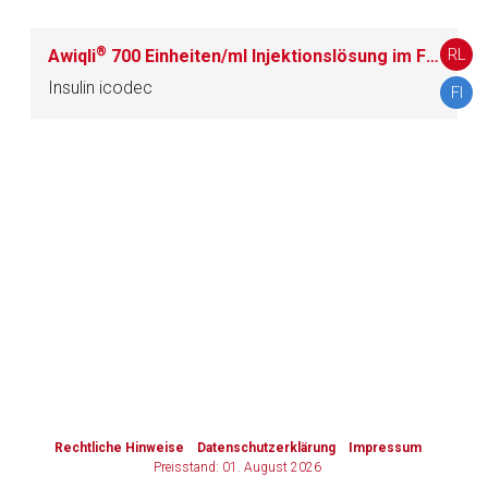
Zurück zur rote-liste.de
Zur Seite
®
RL
Awiqli
700 Einheiten/ml Injektionslösung im Fertigpen
Insulin icodec
FI
to-
top-
text
Rechtliche Hinweise
Datenschutzerklärung
Impressum
Preisstand: 01. August 2026