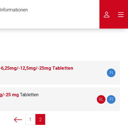
 Informationen
icken
6,25mg/-12,5mg/-25mg Tabletten
FI
mg/-25 mg
Tabletten
RL
FI
1
2
nen Web-Seite ist deren