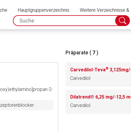
Schließen
uche
Hauptgruppenverzeichnis
Weitere Verzeichnisse &
spc.search.input.placeholder
Suche
absch
Präparate (
7
)
®
Carvedilol-Teva
3,125mg/-
Carvedilol
noxy)ethylamino]propan-2-
Dilatrend® 6,25 mg/-12,5 
rezeptorenblocker
Carvedilol
rnen Seite
ene Link öffnet eine externe Web-Seite. Für die Inhalte der exter