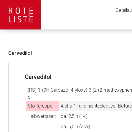
Details
Carvedilol
Carvedilol
(RS)-1-(9H-Carbazol-4-yloxy)-3-[2-(2-methoxyphe
ol
Stoffgruppe
Alpha-1- und nichtselektiver Beta
Aufruf einer exte
Halbwertszeit
ca. 2,5 h (i.v.)
ca. 6,5 h (oral)
Der von Ihnen aufgeruf