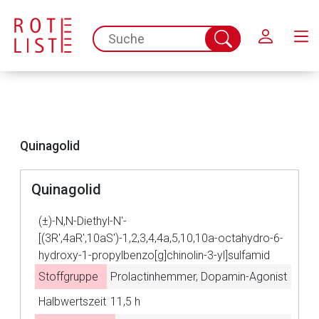
Schließen
spc.search.input.placeholder
Suche
abschicken
Quinagolid
Quinagolid
Aufruf einer externen Seite
(±)-N,N-Diethyl-N′-
[(3R′,4aR′,10aS′)-1,2,3,4,4a,5,10,10a-octahydro-6-
Der von Ihnen aufgerufene Link öffnet eine externe Web-
hydroxy-1-propylbenzo[g]chinolin-3-yl]sulfamid
Seite. Für die Inhalte der externen Web-Seite ist deren
Stoffgruppe
Prolactinhemmer, Dopamin-Agonist
Betreiber verantwortlich. Ebenso gelten dort ggf. andere
Halbwertszeit
11,5 h
Datenschutzbestimmungen.