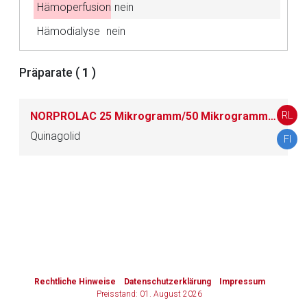
Hämoperfusion
nein
Hämodialyse
Zurück zur rote-liste.de
nein
Zur Seite
Präparate (
1
)
RL
NORPROLAC 25 Mikrogramm/50 Mikrogramm/-75 Mikrogramm/-150 Mikrogramm Tabletten
Quinagolid
FI
to-
top-
text
Rechtliche Hinweise
Datenschutzerklärung
Impressum
Preisstand: 01. August 2026