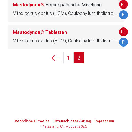
RL
Mastodynon®
Homöopathische Mischung
Zurück zur rote-liste.de
Zur Seite
Vitex agnus castus (HOM), Caulophyllum thalictroides (HOM), Cyclamen europaeum (HOM), Strychnos ignatii (HOM), Iris versicolor (HOM), Lilium lancifolium (HOM)
FI
RL
Mastodynon® Tabletten
Vitex agnus castus (HOM), Caulophyllum thalictroides (HOM), Cyclamen europaeum (HOM), Strychnos ignatii (HOM), Iris versicolor (HOM), Lilium lancifolium (HOM)
FI
1
2
to-
top-
text
Rechtliche Hinweise
Datenschutzerklärung
Impressum
Preisstand: 01. August 2026