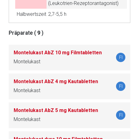
Aufruf einer externen Seite
(Leukotrien-Rezeptorantagonist)
Halbwertszeit
2,7-5,5 h
Der von Ihnen aufgerufene Link öffnet eine externe Web-
Seite. Für die Inhalte der externen Web-Seite ist deren
Präparate (
9
)
Betreiber verantwortlich. Ebenso gelten dort ggf. andere
Datenschutzbestimmungen.
Montelukast AbZ 10 mg Filmtabletten
FI
Montelukast
Zurück zur rote-liste.de
Zur Seite
Montelukast AbZ 4 mg Kautabletten
FI
Montelukast
Montelukast AbZ 5 mg Kautabletten
FI
Montelukast