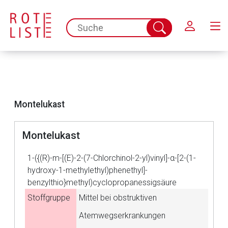
Schließen
spc.search.input.placeholder
Suche
abschicken
Montelukast
Montelukast
1-({(R)-m-[(E)-2-(7-Chlorchinol-2-yl)vinyl]-α-[2-(1-
hydroxy-1-methylethyl)phenethyl]-
benzylthio}methyl)cyclopropanessigsäure
Stoffgruppe
Mittel bei obstruktiven
Atemwegserkrankungen