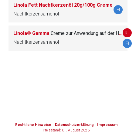
Linola Fett Nachtkerzenöl 20g/100g Creme
FI
Nachtkerzensamenöl
Zurück zur rote-liste.de
Zur Seite
RL
Linola® Gamma
Creme zur Anwendung auf der Haut
Nachtkerzensamenöl
FI
to-
top-
text
Rechtliche Hinweise
Datenschutzerklärung
Impressum
Preisstand: 01. August 2026