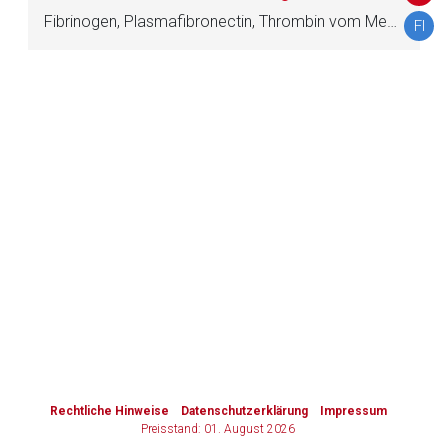
Fibrinogen, Plasmafibronectin, Thrombin vom Menschen
FI
Zurück zur rote-liste.de
Zur Seite
to-
top-
text
Rechtliche Hinweise
Datenschutzerklärung
Impressum
Preisstand: 01. August 2026