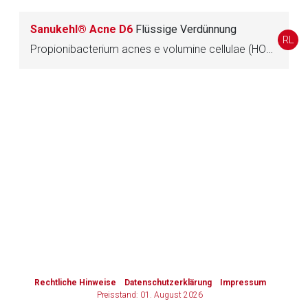
Sanukehl® Acne D6
Flüssige Verdünnung
Zurück zur rote-liste.de
Zur Seite
RL
Propionibacterium acnes e volumine cellulae (HOM)
to-
top-
text
Rechtliche Hinweise
Datenschutzerklärung
Impressum
Preisstand: 01. August 2026