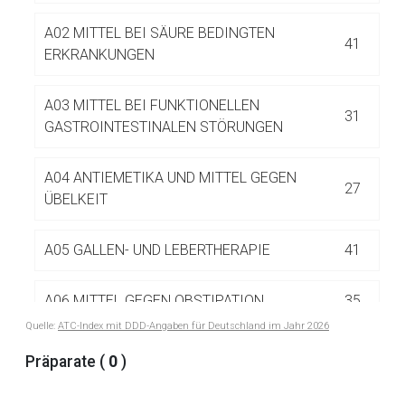
Betreiber verantwortlich. Ebenso gelten dort ggf. andere
Datenschutzbestimmungen.
A02 MITTEL BEI SÄURE BEDINGTEN
41
ERKRANKUNGEN
Zurück zur rote-liste.de
Zur Seite
A03 MITTEL BEI FUNKTIONELLEN
31
GASTROINTESTINALEN STÖRUNGEN
A04 ANTIEMETIKA UND MITTEL GEGEN
27
ÜBELKEIT
A05 GALLEN- UND LEBERTHERAPIE
41
A06 MITTEL GEGEN OBSTIPATION
35
Quelle:
ATC-Index mit DDD-Angaben für Deutschland im Jahr 2026
A06A MITTEL GEGEN OBSTIPATION
35
Präparate (
0
)
A06AB Kontaktlaxanzien
9