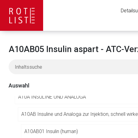
A06 MITTEL GEGEN OBSTIPATION
Details
A07 ANTIDIARRHOIKA UND INTESTINALE ANTIPHLOGIS
A08 ANTIADIPOSITA, EXKL. DIÄTETIKA
A10AB05 Insulin aspart - ATC-Ver
A09 DIGESTIVA, INKL. ENZYME
A10 ANTIDIABETIKA
Auswahl
A10A INSULINE UND ANALOGA
A10AB Insuline und Analoga zur Injektion, schnell wirk
Aufruf einer exte
A10AB01 Insulin (human)
Der von Ihnen aufgeruf