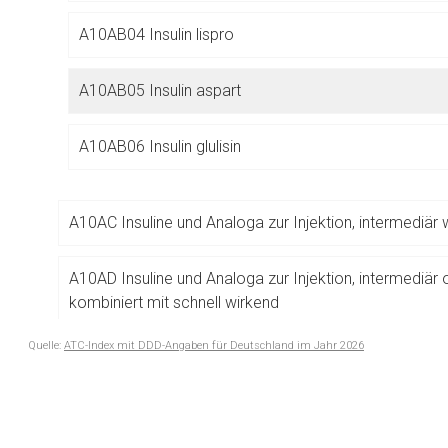
Betreiber verantwortl
A10AB04 Insulin lispro
A10AB05 Insulin aspart
A10AB06 Insulin glulisin
A10AC Insuline und Analoga zur Injektion, intermediär 
A10AD Insuline und Analoga zur Injektion, intermediär 
kombiniert mit schnell wirkend
Quelle:
ATC-Index mit DDD-Angaben für Deutschland im Jahr 2026
A10AE Insuline und Analoga zur Injektion, lang wirkend
to-
top-
A10B BLUTZUCKERSENKENDE MITTEL, EXKL. INSULIN
text