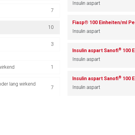
Insulin aspart
ich. Ebenso gelten dort ggf. andere Datenschutzbestimmungen.
7
Zurück zur rote-
10
Insulin aspart
3
®
Insulin aspart Sanofi
100 Ei
Insulin aspart
wirkend
1
®
Insulin aspart Sanofi
100 Ein
oder lang wirkend
Insulin aspart
7
10
E
27