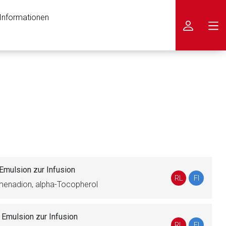
 Informationen
icken
Emulsion zur Infusion
RL
FI
tomenadion, alpha-Tocopherol
t
Emulsion zur Infusion
nen Web-Seite ist deren
RL
FI