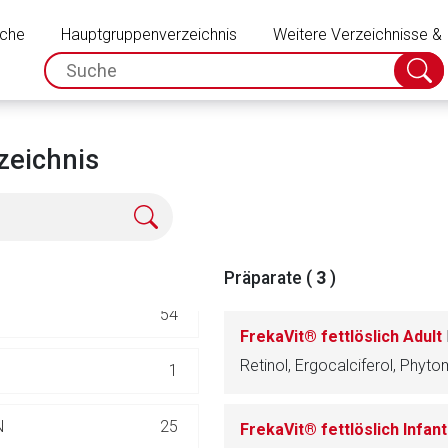
Schließen
uche
Hauptgruppenverzeichnis
35
Weitere Verzeichnisse &
spc.search.input.placeholder
Suche
absch
TIKA/ANTIINFEKTIVA
85
4
zeichnis
16
70
Präparate (
3
)
54
FrekaVit® fettlöslich Adult
Retinol, Ergocalciferol, Phy
1
rnen Seite
N
25
FrekaVit® fettlöslich Infan
ene Link öffnet eine externe Web-Seite. Für die Inhalte der exter