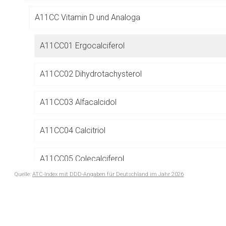
Betreiber verantwortl
A11CC Vitamin D und Analoga
A11CC01 Ergocalciferol
A11CC02 Dihydrotachysterol
A11CC03 Alfacalcidol
A11CC04 Calcitriol
A11CC05 Colecalciferol
Quelle:
ATC-Index mit DDD-Angaben für Deutschland im Jahr 2026
A11CC06 Calcifediol
to-
top-
A11CC55 Colecalciferol, Kombinationen
text