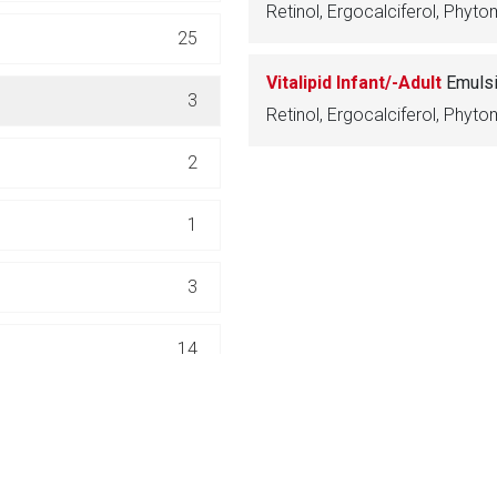
Retinol, Ergocalciferol, Phy
ich. Ebenso gelten dort ggf. andere Datenschutzbestimmungen.
25
Vitalipid Infant/-Adult
Emulsi
Zurück zur rote-
3
Retinol, Ergocalciferol, Phy
2
1
3
14
1
1