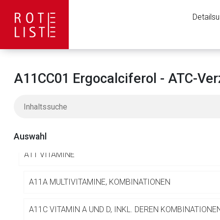
A06 MITTEL GEGEN OBSTIPATION
Details
A07 ANTIDIARRHOIKA UND INTESTINALE ANTIPHLOGIS
A08 ANTIADIPOSITA, EXKL. DIÄTETIKA
A11CC01 Ergocalciferol - ATC-Ver
A09 DIGESTIVA, INKL. ENZYME
A10 ANTIDIABETIKA
Auswahl
A11 VITAMINE
A11A MULTIVITAMINE, KOMBINATIONEN
Aufruf einer exte
A11C VITAMIN A UND D, INKL. DEREN KOMBINATIONE
Der von Ihnen aufgeruf