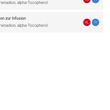
tomenadion, alpha-Tocopherol
on zur Infusion
liste.de
Zur Seite
RL
FI
tomenadion, alpha-Tocopherol