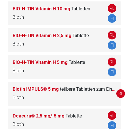
59
SYSTEM UND DEN STOFFWECHSEL
RL
BIO-H-TIN Vitamin H 10 mg
Tabletten
Biotin
FI
B
BLUT UND BLUTBILDENDE ORGANE
284
RL
BIO-H-TIN Vitamin H 2,5 mg
Tablette
Biotin
C
KARDIOVASKULÄRES SYSTEM
248
FI
D
DERMATIKA
490
RL
BIO-H-TIN Vitamin H 5 mg
Tablette
Biotin
FI
G
UROGENITALSYSTEM UND SEXUALHORMON
337
E
Biotin IMPULS® 5 mg
teilbare Tabletten zum Einnehmen
RL
Biotin
H
SYSTEMISCHE HORMONPRÄPARATE, EXKL.
130
SEXUALHORMONE UND INSULINE
RL
Deacura® 2,5 mg/-5 mg
Tablette
J
ANTIINFEKTIVA ZUR SYSTEMISCHEN ANWE
Biotin
FI
351