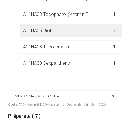
A11HA03 Tocopherol (Vitamin E)
1
A11HA05 Biotin
7
Aufruf einer externen Seite
A11HA08 Tocofersolan
1
Der von Ihnen aufgerufene Link öffnet eine externe Web-
A11HA30 Dexpanthenol
1
Seite. Für die Inhalte der externen Web-Seite ist deren
Betreiber verantwortlich. Ebenso gelten dort ggf. andere
Datenschutzbestimmungen.
A12 MINERALSTOFFE
70
Zurück zur rote-liste.de
Zur Seite
Quelle:
ATC-Index mit DDD-Angaben für Deutschland im Jahr 2026
A13 TONIKA
3
Präparate (
7
)
A16 ANDERE MITTEL FÜR DAS ALIMENTÄRE